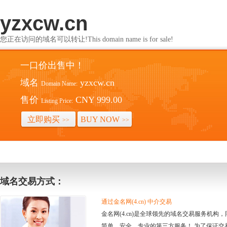
yzxcw.cn
您正在访问的域名可以转让!This domain name is for sale!
一口价出售中！
域名
yzxcw.cn
Domain Name:
售价
CNY 999.00
Listing Price:
立即购买
BUY NOW
>>
>>
域名交易方式：
通过金名网(4.cn) 中介交易
金名网(4.cn)是全球领先的域名交易服务机
简单、安全、专业的第三方服务！ 为了保证交