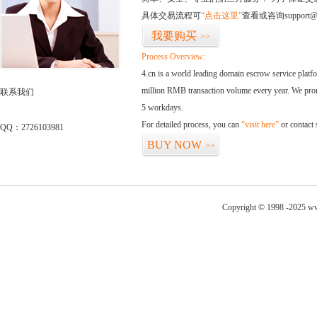
具体交易流程可
“点击这里”
查看或咨询support@
我要购买
>>
Process Overview:
4.cn is a world leading domain escrow service plat
million RMB transaction volume every year. We promi
联系我们
5 workdays.
For detailed process, you can
“visit here”
or contact
QQ：2726103981
BUY NOW
>>
Copyright © 1998 -2025 ww